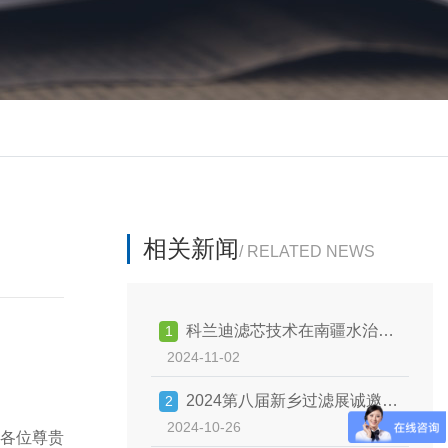
相关新闻
/ RELATED NEWS
科兰迪滤芯技术在南疆水治理
1
2024-11-02
中的学术交流
2024第八届新乡过滤展诚邀您
2
2024-10-26
参观
各位尊贵