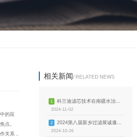
相关新闻
/ RELATED NEWS
科兰迪滤芯技术在南疆水治理
1
2024-11-02
中的学术交流
中的应
2024第八届新乡过滤展诚邀您
2
焦点。
2024-10-26
参观
作关系，