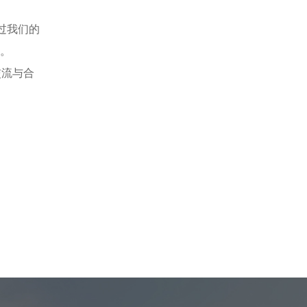
过我们的
。
交流与合