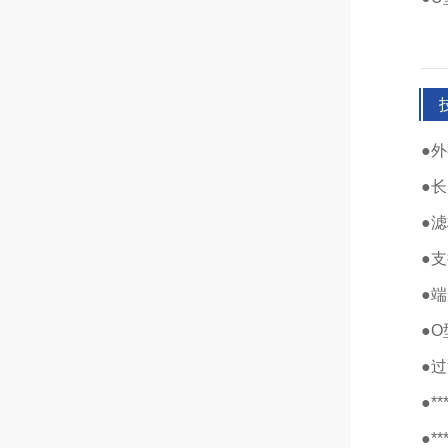
●外
●长
●
●
●
●
●过
●*
●*