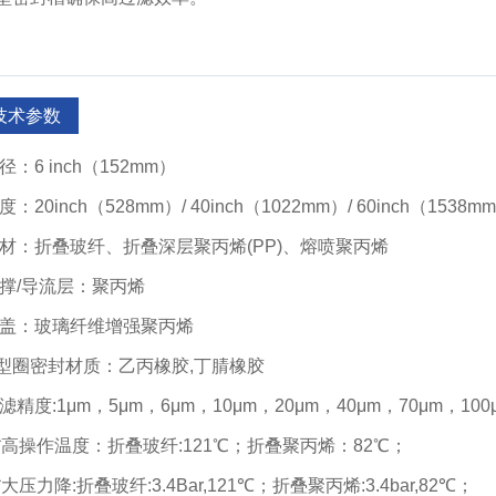
技术参数
径：6 inch（152mm）
度：20inch（528mm）/ 40inch（1022mm）/ 60inch（1538m
滤材：折叠玻纤、折叠深层聚丙烯(PP)、熔喷聚丙烯
支撑/导流层：聚丙烯
端盖：玻璃纤维增强聚丙烯
O型圈密封材质：乙丙橡胶,丁腈橡胶
滤精度:1μm，5μm，6μm，10μm，20μm，40μm，70μm，100
**高操作温度：折叠玻纤:121℃；折叠聚丙烯：82℃；
**大压力降:折叠玻纤:3.4Bar,121℃；折叠聚丙烯:3.4bar,82℃；