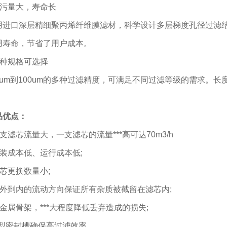
纳污量大，寿命长
用进口深层精细聚丙烯纤维膜滤材，科学设计多层梯度孔径过滤
用寿命，节省了用户成本。
多种规格可选择
1um到100um的多种过滤精度，可满足不同过滤等级的需求。长度规
品优点：
支滤芯流量大，一支滤芯的流量***高可达70m3/h
安装成本低、运行成本低;
滤芯更换数量小;
由外到内的流动方向保证所有杂质被截留在滤芯内;
无金属骨架，***大程度降低丢弃造成的损失;
U型密封槽确保高过滤效率。