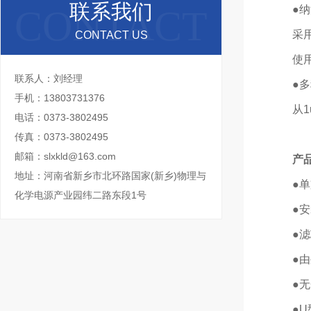
联系我们
●
采
CONTACT US
使
联系人：刘经理
●
手机：13803731376
从
电话：0373-3802495
传真：0373-3802495
邮箱：slxkld@163.com
产
地址：河南省新乡市北环路国家(新乡)物理与
●单
化学电源产业园纬二路东段1号
●
●
●
●
●